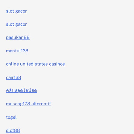
slot gacor
slot gacor
pasukan88
mantul138
online united states casinos
cair138
คลิปหลุดไลฟ์สด
musang178 alternatif
togel
slot88