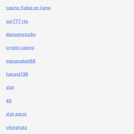
casino fiable en ligne
sor777 rtp
dansomstudio
crypto casino
menangbet88
hangat138
slot
4D
slot gacor
vikingtoto