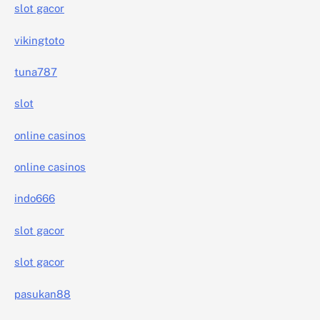
slot gacor
vikingtoto
tuna787
slot
online casinos
online casinos
indo666
slot gacor
slot gacor
pasukan88