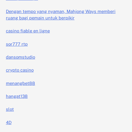
Dengan tempo yang nyaman, Mahjong Ways memberi
ruang bagi pemain untuk berpikir
casino fiable en ligne
sor777 rtp
dansomstudio
crypto casino
menangbet88
hangat138
slot
4D