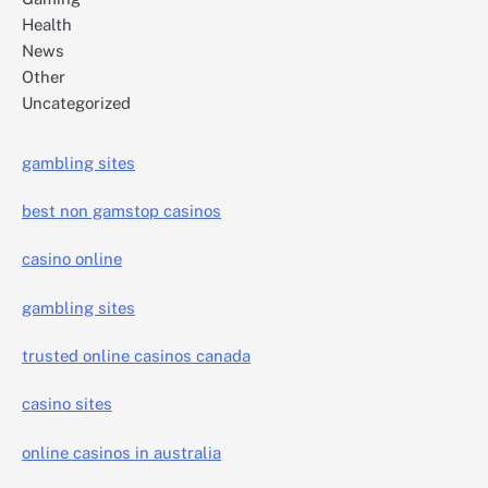
Health
News
Other
Uncategorized
gambling sites
best non gamstop casinos
casino online
gambling sites
trusted online casinos canada
casino sites
online casinos in australia