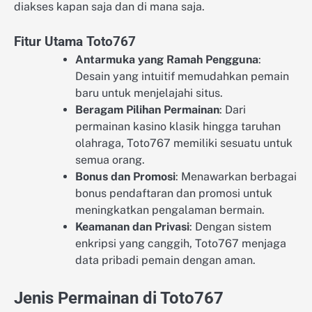
diakses kapan saja dan di mana saja.
Fitur Utama Toto767
Antarmuka yang Ramah Pengguna
:
Desain yang intuitif memudahkan pemain
baru untuk menjelajahi situs.
Beragam Pilihan Permainan
: Dari
permainan kasino klasik hingga taruhan
olahraga, Toto767 memiliki sesuatu untuk
semua orang.
Bonus dan Promosi
: Menawarkan berbagai
bonus pendaftaran dan promosi untuk
meningkatkan pengalaman bermain.
Keamanan dan Privasi
: Dengan sistem
enkripsi yang canggih, Toto767 menjaga
data pribadi pemain dengan aman.
Jenis Permainan di Toto767