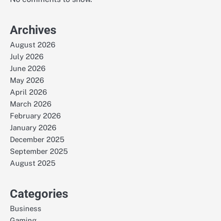
Archives
August 2026
July 2026
June 2026
May 2026
April 2026
March 2026
February 2026
January 2026
December 2025
September 2025
August 2025
Categories
Business
Gaming