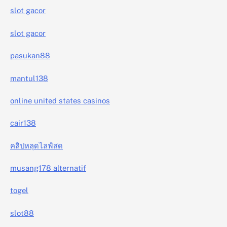
slot gacor
slot gacor
pasukan88
mantul138
online united states casinos
cair138
คลิปหลุดไลฟ์สด
musang178 alternatif
togel
slot88